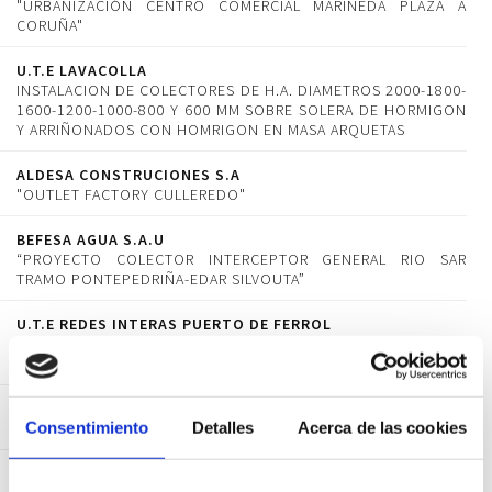
"URBANIZACIÓN CENTRO COMERCIAL MARINEDA PLAZA A
CORUÑA"
U.T.E LAVACOLLA
INSTALACION DE COLECTORES DE H.A. DIAMETROS 2000-1800-
1600-1200-1000-800 Y 600 MM SOBRE SOLERA DE HORMIGON
Y ARRIÑONADOS CON HOMRIGON EN MASA ARQUETAS
ALDESA CONSTRUCIONES S.A
"OUTLET FACTORY CULLEREDO"
BEFESA AGUA S.A.U
“PROYECTO COLECTOR INTERCEPTOR GENERAL RIO SAR
TRAMO PONTEPEDRIÑA-EDAR SILVOUTA”
U.T.E REDES INTERAS PUERTO DE FERROL
“INSTALACIONES SERVICIOS Y EXPLOTACIÓN DEL PUERTO
EXTERIOR : REDES INTERNAS”
DRAGADOS S.A
Consentimiento
Detalles
Acerca de las cookies
APARCAMENTO Y VIALES EN EL AEROPUERTO DE A ACORUÑA”
U.T.E AVE ULLA