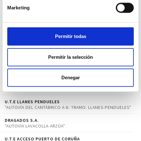
Marketing
U.T.E. PALAS
“AUTOVÍA A-54 LUGO-SANTIAGO: TRAMO ENLACE DE PALAS
(OESTE) – ENLACE GUNTÍN (NORTE)”
U.T.E. ALVEDRO AEROPUERTO
Permitir todas
“AMPLIACIÓN DE PISTA EN EL AEROPUERTO DE A CORUÑA”
PUENTES Y CALZADAS INFRAESTRUCTURAS S.L.U.
Permitir la selección
“URBANIZACIÓN, ACCESOS E SERVICIOS EXTERIORES DO
PARQUE DE ACTIVIDADES ECONÓMICAS DE ARTEIXO (ACTECA)”
U.T.E MORÁS
Denegar
“URBANIZACIÓN, ACCESOS E SERVIZOS EXTERIORES DO
PARQUE DE ACTIVIDADES ECONÓMICAS DE ARTEIXO (ACTECA)”
U.T.E LLANES PENDUELES
“AUTOVÍA DEL CANTÁBRICO A-8: TRAMO: LLANES-PENDUELES”
DRAGADOS S.A.
“AUTOVÍA LAVACOLLA-ARZÚA”
U.T.E ACCESO PUERTO DE CORUÑA