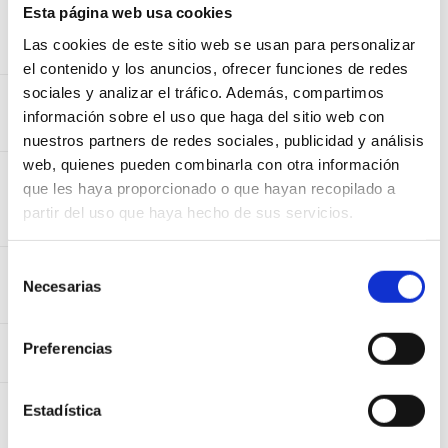
“PROYECTO Y OBRA DE PLATAFORMA DEL CORREDOR NORTE-
Esta página web usa cookies
NOROESTE DE ALTA VELOCIDAD.EJE: OURENSE-
SANTIAGO.SUBTRAMOS : SILLEDA (DORNELAS)-VEDRA Y VEDRA-
Las cookies de este sitio web se usan para personalizar
BOQUEIXÓN”
el contenido y los anuncios, ofrecer funciones de redes
sociales y analizar el tráfico. Además, compartimos
SERCOYSA, PROYECTOS Y OBRAS S.A.
“ABASTECIMIENTO AUGA NANTÓN E ANOS. CABANA DE
información sobre el uso que haga del sitio web con
BERGANTIÑOS”
nuestros partners de redes sociales, publicidad y análisis
web, quienes pueden combinarla con otra información
GESTORA DE SUBPRODUCTOS DE GALICIA,S.L.
que les haya proporcionado o que hayan recopilado a
“PROYECTO BÁSICO Y DE EJECUCIÓN DE AMPLIACIÓN DE
NAVE PARA ALBERGAR INSTALACIÓN DESTINADA AL CURADO Y
partir del uso que haya hecho de sus servicios.
ALMACENADO DE PIELES DE GANADO BOVINO”
Selección
U.T.E EDAR ARES-FENE
“ACTUACIÓN DE SANEAMENTO NA ZONA NORTE DA RÍA DE
Necesarias
de
ARES E NA ZONA SUR DA RÍA DE FERROL, FENE E MUGARDO”
consentimiento
SERCOYSA, PROYECTOS Y OBRAS S.A.
Preferencias
“DOT.INF.E BEIRARRÚA EN RUA FRANQUEIRA.ILLA DE AROUSA”
UTE ABASTECIMIENTO AMES Y BRIÓN
Estadística
“ABASTECEMENTO EN AMES E BRIÓN (1ª FASE). AMES E BRIÓN
(A CORUÑA)”